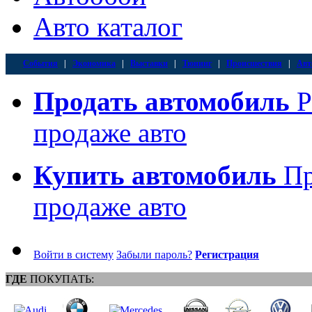
Авто каталог
События
|
Экономика
|
Выставки
|
Тюнинг
|
Происшествия
|
Авт
Продать автомобиль
Р
продаже авто
Купить автомобиль
Пр
продаже авто
Войти в систему
Забыли пароль?
Регистрация
ГДЕ
ПОКУПАТЬ: