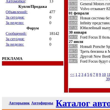
Автомойки
:
13
15:38
General Motors 
Купля/Продажа
06:04
Volvo отзывает 8
Объявлений:
477
01 февраля
За сегодня:
0
18:36
Новая система без
За неделю:
0
16:09
Infinity предста
07:30
Юбилейный выпус
Форум
30 января
Сообщений:
18142
20:35
Ford Focus II бо
За сегодня:
0
27 июля
За неделю:
0
08:52
Новый Porsche Sp
08:51
Треть бензина в 
08:50
Другой New Beet
РЕКЛАМА
08:47
Ford Focus будут
<<
1
2
3
4
5
6
7
8
9
10
1
39
Каталог авт
Авторынок
Автофирмы