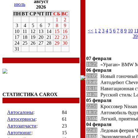
август
июль
2026
ПН
ВТ
СР
ЧТ
ПТ
СБ
ВС
1
2
3
4
5
6
7
8
9
<<
1
2
3
4
5
6
7
8
9
10
1
10
11
12
13
14
15
16
39
17
18
19
20
21
22
23
24
25
26
27
28
29
30
31
07 февраля
16:25
«Ураган» BMW M5
06 февраля
21:05
Новый гоночный 
19:49
Автодебют Chevro
16:18
Навигационная ст
СТАТИСТИКА CAROX
04:28
Русский стиль: La
05 февраля
22:51
Кроссовер Nissan
Автосалоны
:
84
18:35
Автомобиль буду
15:04
Легкий, приятны
Автосервисы
:
61
04 февраля
Автозапчасти
:
23
22:41
Ледовая феерия 
Автотюниг
:
15
18:04
Экономичный и 