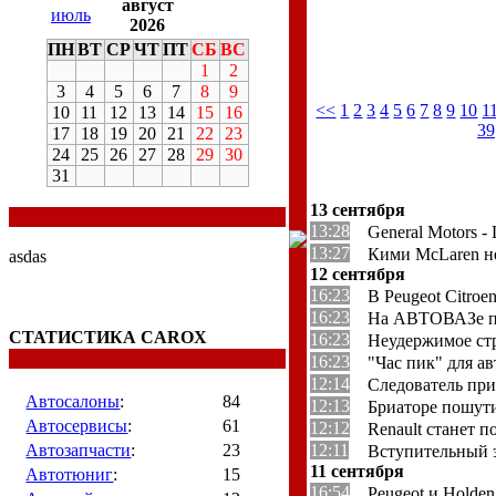
август
июль
2026
ПН
ВТ
СР
ЧТ
ПТ
СБ
ВС
1
2
3
4
5
6
7
8
9
<<
1
2
3
4
5
6
7
8
9
10
1
10
11
12
13
14
15
16
39
17
18
19
20
21
22
23
24
25
26
27
28
29
30
31
13 сентября
13:28
General Motors -
13:27
Кими McLaren 
asdas
12 сентября
16:23
В Peugeot Citro
16:23
На АВТОВАЗе пр
СТАТИСТИКА CAROX
16:23
Неудержимое стр
16:23
"Час пик" для а
12:14
Следователь пр
Автосалоны
:
84
12:13
Бриаторе пошути
Автосервисы
:
61
12:12
Renault станет 
Автозапчасти
:
23
12:11
Вступительный 
11 сентября
Автотюниг
:
15
16:54
Peugeot и Holde