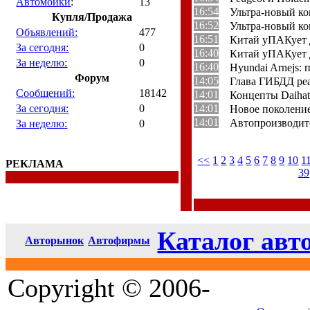
Автомойки
:
13
16:54
Ультра-новый ко
Купля/Продажа
16:52
Ультра-новый ко
Объявлений:
477
16:51
Китай уПАКует 
За сегодня:
0
16:40
Китай уПАКует 
За неделю:
0
16:40
Hyundai Arnejs:
Форум
14:05
Глава ГИБДД ре
Сообщений:
18142
14:01
Концепты Daiha
За сегодня:
0
14:01
Новое поколение 
14:01
Автопроизводит
За неделю:
0
<<
1
2
3
4
5
6
7
8
9
10
1
РЕКЛАМА
39
Каталог авт
Авторынок
Автофирмы
Copyright © 2006-