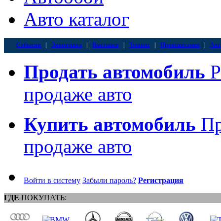
Авто каталог
События
|
Экономика
|
Выставки
|
Тюнинг
|
Происшествия
|
Авт
Продать автомобиль
Р
продаже авто
Купить автомобиль
Пр
продаже авто
Войти в систему
Забыли пароль?
Регистрация
ГДЕ
ПОКУПАТЬ: