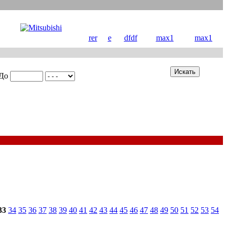
rer
e
dfdf
max1
max1
До
33
34
35
36
37
38
39
40
41
42
43
44
45
46
47
48
49
50
51
52
53
54