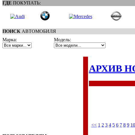
ГДЕ
ПОКУПАТЬ:
ПОИСК
АВТОМОБИЛЯ
Марка:
Модель:
АРХИВ Н
<<
1
2
3
4
5
6
7
8
9
1