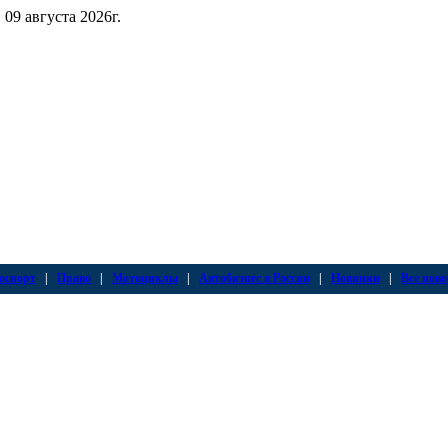
 09 августа 2026г.
оспорт
|
Право
|
Мотоциклы
|
Автобизнес в России
|
Новинки
|
Все ново