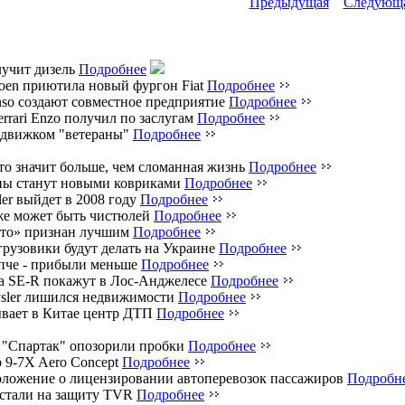
Предыдущая
Следующ
лучит дизель
Подробнее
roen приютила новый фургон Fiat
Подробнее
nso создают совместное предприятие
Подробнее
rrari Enzo получил по заслугам
Подробнее
 движком "ветераны"
Подробнее
то значит больше, чем сломанная жизнь
Подробнее
ы станут новыми ковриками
Подробнее
ler выйдет в 2008 году
Подробнее
е может быть чистюлей
Подробнее
то» признан лучшим
Подробнее
грузовики будут делать на Украине
Подробнее
пче - прибыли меньше
Подробнее
tra SE-R покажут в Лос-Анджелесе
Подробнее
ysler лишился недвижимости
Подробнее
ывает в Китае центр ДТП
Подробнее
"Спартак" опозорили пробки
Подробнее
 9-7X Aero Concept
Подробнее
ложение о лицензировании автоперевозок пассажиров
Подробн
стали на защиту TVR
Подробнее