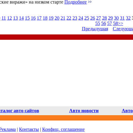
ские виражи» на низком старте
Подробнее
0
11
12
13
14
15
16
17
18
19
20
21
22
23
24
25
26
27
28
29
30
31
32
55
56
57
58
>>
Предыдущая
Следующ
талог авто сайтов
Авто новости
Авто
Реклама
|
Контакты
|
Конфиц. соглашение