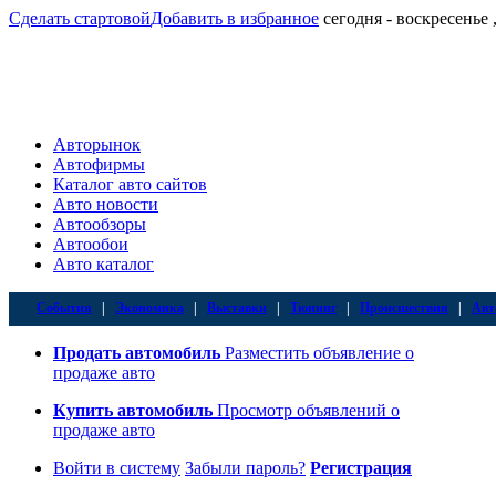
Сделать стартовой
Добавить в избранное
сегодня - воскресенье ,
Авторынок
Автофирмы
Каталог авто сайтов
Авто новости
Автообзоры
Автообои
Авто каталог
События
|
Экономика
|
Выставки
|
Тюнинг
|
Происшествия
|
Авт
Продать автомобиль
Разместить объявление о
продаже авто
Купить автомобиль
Просмотр объявлений о
продаже авто
Войти в систему
Забыли пароль?
Регистрация