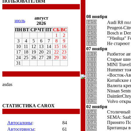
ПОЛЬЗОВАТЕЛЯМ
08 ноября
август
июль
14:53
Audi R8 по
2026
14:53
Peugeot-Cit
ПН
ВТ
СР
ЧТ
ПТ
СБ
ВС
14:53
Bosch и De
1
2
14:52
"Убийца" Fe
3
4
5
6
7
8
9
14:52
Не стареют
10
11
12
13
14
15
16
07 ноября
17
18
19
20
21
22
23
18:12
Разбитое ав
24
25
26
27
28
29
30
18:11
Старые шин
31
18:11
MINI Travel
18:11
Hummer тож
18:11
«Восток-Ав
12:29
Китайские 
asdas
12:28
Валюта кре
12:28
Nissan Sen
12:28
DaimlerChr
12:28
Volvo откр
СТАТИСТИКА CAROX
02 ноября
15:43
Столичный 
15:43
SEMA: Saab
15:42
Принято По
Автосалоны
:
84
15:42
Британцы в
Автосервисы
:
61