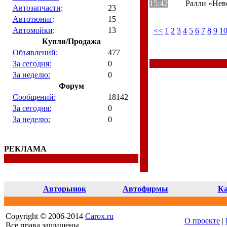
15:42
Ралли «Нев
Автозапчасти
:
23
Автотюниг
:
15
Автомойки
:
13
<<
1
2
3
4
5
6
7
8
9
1
Купля/Продажа
Объявлений:
477
За сегодня:
0
За неделю:
0
Форум
Сообщений:
18142
За сегодня:
0
За неделю:
0
РЕКЛАМА
Авторынок
Автофирмы
Ка
Copyright © 2006-2014
Carox.ru
О проекте
|
Все права защищены