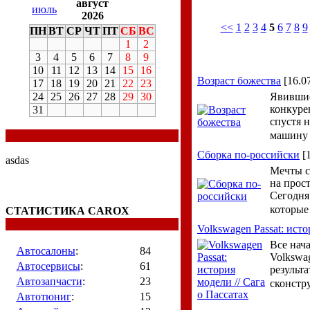
август
июль
2026
<<
1
2
3
4
5
6
7
8
9
ПН
ВТ
СР
ЧТ
ПТ
СБ
ВС
1
2
3
4
5
6
7
8
9
10
11
12
13
14
15
16
Возраст божества
[16.0
17
18
19
20
21
22
23
24
25
26
27
28
29
30
Явившис
конкуре
31
спустя 
машину 
Сборка по-российски
[1
asdas
Мечты с
на прос
Сегодня
которые
СТАТИСТИКА CAROX
Volkswagen Passat: исто
Все нач
Автосалоны
:
84
Volkswa
Автосервисы
:
61
результа
Автозапчасти
:
23
сконстр
Автотюниг
:
15