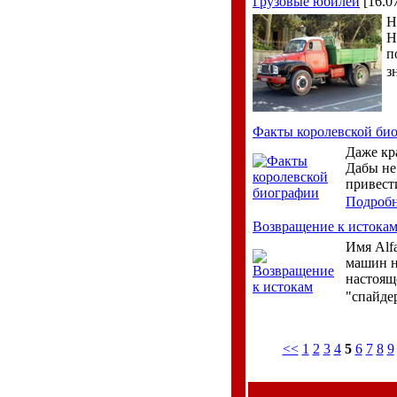
Грузовые юбилеи
[16.0
Н
Н
п
з
Факты королевской би
Даже кр
Дабы не
привест
Подроб
Возвращение к истока
Имя Alf
машин н
настоящ
"спайде
<<
1
2
3
4
5
6
7
8
9