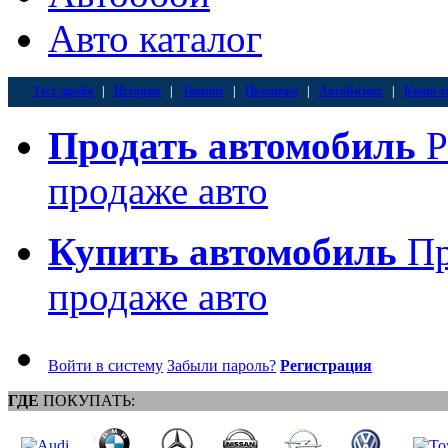
Авто каталог
Тест-драйв
|
История
|
Тюнинг
|
Премьера
|
АвтоБизнес
|
Краш-т
Продать автомобиль
Р
продаже авто
Купить автомобиль
Пр
продаже авто
Войти в систему
Забыли пароль?
Регистрация
ГДЕ
ПОКУПАТЬ: