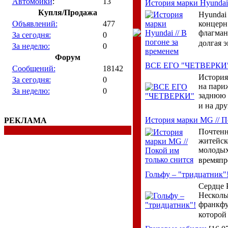
Автомойки
:
13
История марки Hyundai 
Купля/Продажа
Hyundai
Объявлений:
477
концерн 
флагман
За сегодня:
0
долгая 
За неделю:
0
Форум
ВСЕ ЕГО "ЧЕТВЕРКИ
Сообщений:
18142
История 
За сегодня:
0
на пари
За неделю:
0
заднюю 
и на др
История марки MG // П
РЕКЛАМА
Почтенны
житейск
молодых
времяпр
Гольфу – "тридцатник"
Сердце 
Несколь
франкфу
которой