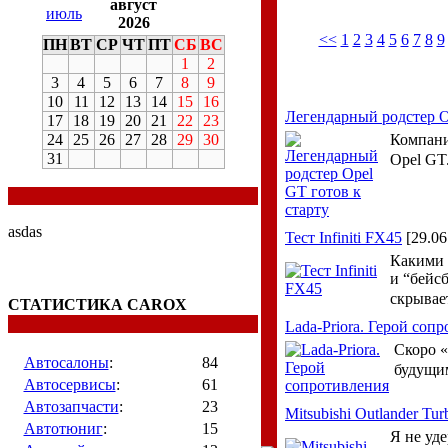
август
июль
2026
<<
1
2
3
4
5
6
7
8
9
ПН
ВТ
СР
ЧТ
ПТ
СБ
ВС
1
2
3
4
5
6
7
8
9
10
11
12
13
14
15
16
Легендарный родстер O
17
18
19
20
21
22
23
24
25
26
27
28
29
30
Компани
31
Opel GT
asdas
Тест Infiniti FX45
[29.06
Какими т
и “бейсб
скрывает
СТАТИСТИКА CAROX
Lada-Priora. Герой соп
Скоро «
Автосалоны
:
84
будущи
Автосервисы
:
61
Автозапчасти
:
23
Mitsubishi Outlander Tur
Автотюниг
:
15
Я не уд