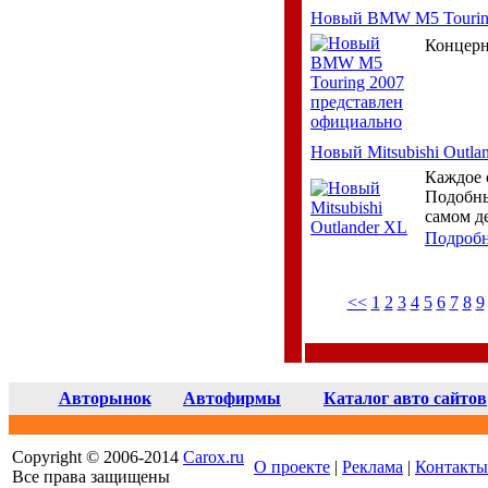
Новый BMW M5 Touring
Концерн
Новый Mitsubishi Outla
Каждое 
Подобны
самом д
Подроб
<<
1
2
3
4
5
6
7
8
9
Авторынок
Автофирмы
Каталог авто сайтов
Copyright © 2006-2014
Carox.ru
О проекте
|
Реклама
|
Контакты
Все права защищены