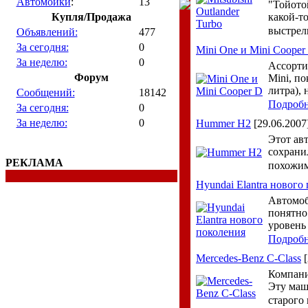
Автомойки
:
13
"Тойото
Купля/Продажа
какой-т
выстрел
Объявлений:
477
За сегодня:
0
Mini One и Mini Cooper
За неделю:
0
Ассорти
Форум
Mini, по
литра),
Сообщений:
18142
Подроб
За сегодня:
0
За неделю:
0
Hummer H2
[29.06.2007
Этот ав
сохрани
РЕКЛАМА
похожи
Hyundai Elantra нового
Автомоб
понятно
уровень
Подроб
Mercedes-Benz C-Class
[
Компани
Эту маш
старого