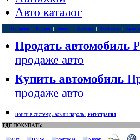
Авто каталог
Тест-драйв
|
История
|
Тюнинг
|
Премьера
|
АвтоБизнес
|
Краш-т
Продать автомобиль
Р
продаже авто
Купить автомобиль
Пр
продаже авто
Войти в систему
Забыли пароль?
Регистрация
ГДЕ
ПОКУПАТЬ: