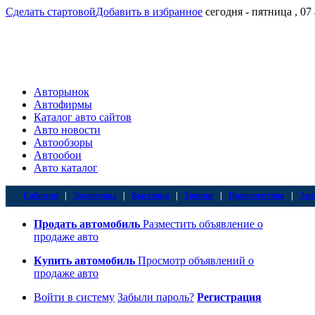
Сделать стартовой
Добавить в избранное
сегодня - пятница , 07
Авторынок
Автофирмы
Каталог авто сайтов
Авто новости
Автообзоры
Автообои
Авто каталог
События
|
Экономика
|
Выставки
|
Тюнинг
|
Происшествия
|
Авт
Продать автомобиль
Разместить объявление о
продаже авто
Купить автомобиль
Просмотр объявлений о
продаже авто
Войти в систему
Забыли пароль?
Регистрация