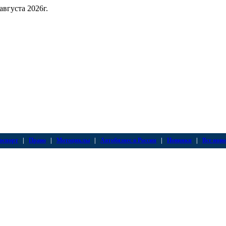
 августа 2026г.
оспорт
|
Право
|
Мотоциклы
|
Автобизнес в России
|
Новинки
|
Все ново