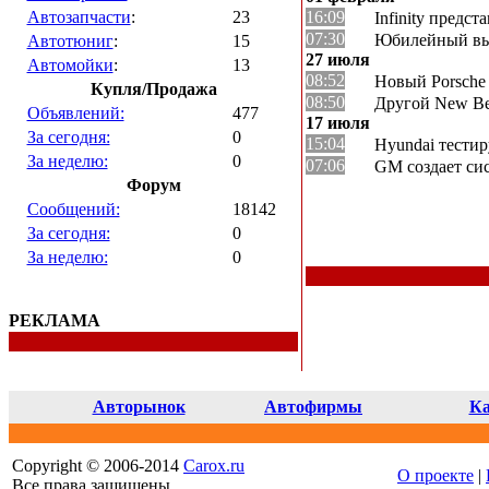
Автозапчасти
:
23
16:09
Infinity предс
07:30
Юбилейный вып
Автотюниг
:
15
27 июля
Автомойки
:
13
08:52
Новый Porsche
Купля/Продажа
08:50
Другой New Be
Объявлений:
477
17 июля
За сегодня:
0
15:04
Hyundai тести
За неделю:
0
07:06
GM создает с
Форум
Сообщений:
18142
За сегодня:
0
За неделю:
0
РЕКЛАМА
Авторынок
Автофирмы
Ка
Copyright © 2006-2014
Carox.ru
О проекте
|
Все права защищены