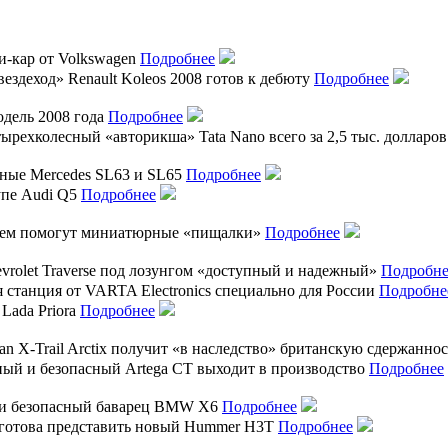
и-кар от Volkswagen
Подробнее
здеход» Renault Koleos 2008 готов к дебюту
Подробнее
модель 2008 года
Подробнее
ырехколесный «авторикша» Tata Nano всего за 2,5 тыс. долларо
ные Mercedes SL63 и SL65
Подробнее
упе Audi Q5
Подробнее
улем помогут миниатюрные «пищалки»
Подробнее
vrolet Traverse под лозунгом «доступный и надежный»
Подробне
 станция от VARTA Electronics специально для России
Подробне
 Lada Priora
Подробнее
an X-Trail Arctix получит «в наследство» британскую сдержанно
ный и безопасный Artega CT выходит в производство
Подробнее
и безопасный баварец BMW X6
Подробнее
s готова представить новый Hummer H3T
Подробнее