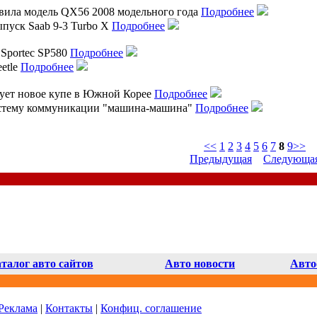
тавила модель QX56 2008 модельного года
Подробнее
уск Saab 9-3 Turbo X
Подробнее
 Sportec SP580
Подробнее
etle
Подробнее
рует новое купе в Южной Корее
Подробнее
истему коммуникации "машина-машина"
Подробнее
<<
1
2
3
4
5
6
7
8
9
>>
Предыдущая
Следующа
талог авто сайтов
Авто новости
Авто
Реклама
|
Контакты
|
Конфиц. соглашение