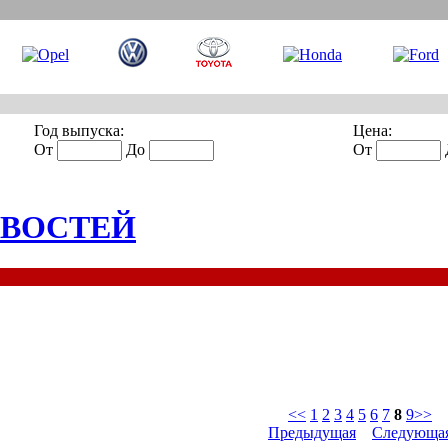
Год выпуска:
Цена:
От
До
От
ОВОСТЕЙ
<<
1
2
3
4
5
6
7
8
9
>>
Предыдущая
Следующа