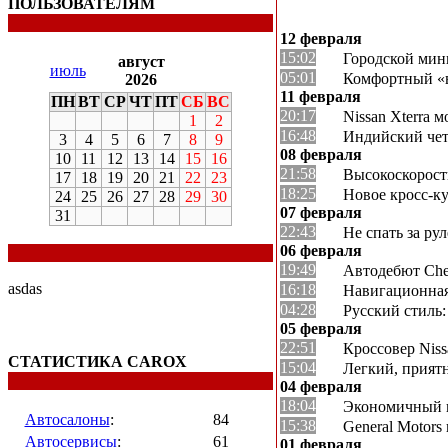
ПОЛЬЗОВАТЕЛЯМ
12 февраля
15:02
Городской мин
август
июль
05:01
Комфортный «ве
2026
11 февраля
ПН
ВТ
СР
ЧТ
ПТ
СБ
ВС
20:17
Nissan Xterra 
1
2
16:48
Индийский чет
3
4
5
6
7
8
9
08 февраля
10
11
12
13
14
15
16
21:58
Высокоскорост
17
18
19
20
21
22
23
18:25
Новое кросс-к
24
25
26
27
28
29
30
07 февраля
31
22:43
Не спать за р
06 февраля
19:49
Автодебют Che
asdas
16:18
Навигационная
04:28
Русский стиль:
05 февраля
22:51
Кроссовер Niss
СТАТИСТИКА CAROX
15:04
Легкий, прият
04 февраля
18:04
Экономичный 
Автосалоны
:
84
15:38
General Motor
Автосервисы
:
61
01 февраля