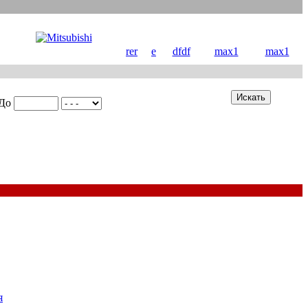
rer
e
dfdf
max1
max1
До
я