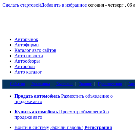
Сделать стартовой
Добавить в избранное
сегодня - четверг , 06 
Авторынок
Автофирмы
Каталог авто сайтов
Авто новости
Автообзоры
Автообои
Авто каталог
События
|
Экономика
|
Выставки
|
Тюнинг
|
Происшествия
|
Авт
Продать автомобиль
Разместить объявление о
продаже авто
Купить автомобиль
Просмотр объявлений о
продаже авто
Войти в систему
Забыли пароль?
Регистрация