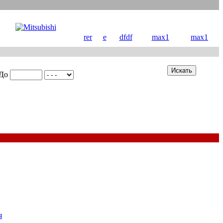
rer
e
dfdf
max1
max1
До
я