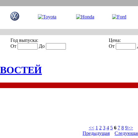
Год выпуска:
Цена:
От
До
От
ОВОСТЕЙ
<<
1
2
3
4
5
6
7
8
9
>>
Предыдущая
Следующа