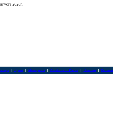
августа 2026г.
оспорт
|
Право
|
Мотоциклы
|
Автобизнес в России
|
Новинки
|
Все ново