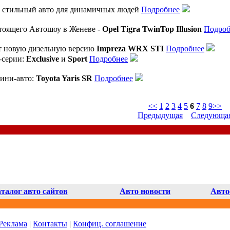
: стильный авто для динамичных людей
Подробнее
стоящего Автошоу в Женеве -
Opel Tigra TwinTop Illusion
Подроб
т новую дизельную версию
Impreza WRX STI
Подробнее
-серии:
Exclusive
и
Sport
Подробнее
ини-авто:
Toyota Yaris SR
Подробнее
<<
1
2
3
4
5
6
7
8
9
>>
Предыдущая
Следующа
талог авто сайтов
Авто новости
Авто
Реклама
|
Контакты
|
Конфиц. соглашение