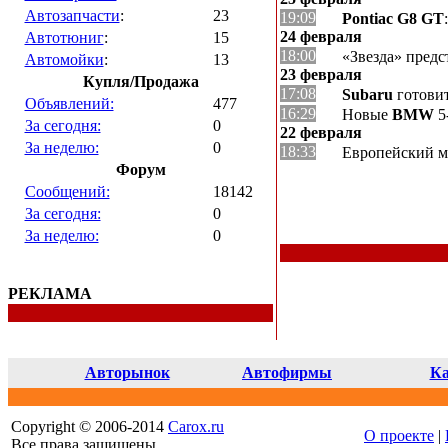
Автозапчасти
:
23
19:09
Pontiac G8 GT
24 февраля
Автотюниг
:
15
18:00
«Звезда» пред
Автомойки
:
13
23 февраля
Купля/Продажа
17:08
Subaru
готови
Объявлений:
477
16:29
Новые
BMW
5
За сегодня:
0
22 февраля
За неделю:
0
18:33
Европейский м
Форум
Сообщений:
18142
За сегодня:
0
За неделю:
0
РЕКЛАМА
Авторынок
Автофирмы
Ка
Copyright © 2006-2014
Carox.ru
О проекте
|
Все права защищены