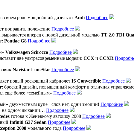
в своем роде мощнейший дизель от
Audi
Подробнее
ет поправить положение
Подробнее
i
вырывается вперед с новой дизельной моделью
TT 2.0 TDI Qua
т:
Pontiac G8
Подробнее
ый»
Volkswagen Scirocco
Подробнее
дставит две ультрасовременные модели:
CCX
и
CCXR
Подробн
узовик
Navistar LoneStar
Подробнее
ляет новый роскошный кабриолет
IS Convertible
Подробнее
r
: броский дизайн, повышенный комфорт и отличная управляем
ал еще более «семейным»
Подробнее
й» двухместным купе - слов нет, одни эмоции!
Подробнее
: на одном дыхании…
Подробнее
edes
готова к Женевкому автошоу 2008
Подробнее
евый
Infiniti G37 Sedan
Подробнее
xception 2008
модельного года
Подробнее