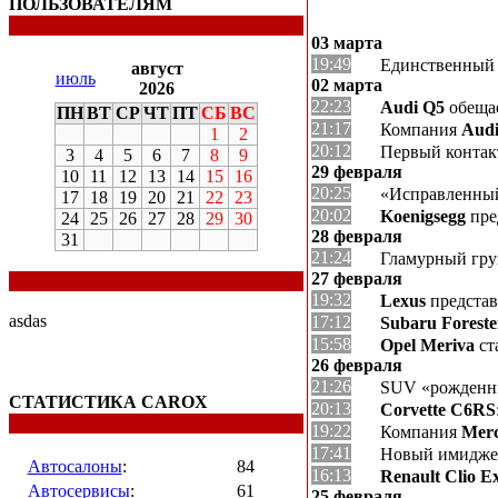
ПОЛЬЗОВАТЕЛЯМ
03 марта
19:49
Единственный 
август
июль
02 марта
2026
22:23
Audi Q5
обеща
ПН
ВТ
СР
ЧТ
ПТ
СБ
ВС
21:17
Компания
Aud
1
2
20:12
Первый контак
3
4
5
6
7
8
9
29 февраля
10
11
12
13
14
15
16
20:25
«Исправленн
17
18
19
20
21
22
23
20:02
Koenigsegg
пре
24
25
26
27
28
29
30
28 февраля
31
21:24
Гламурный гр
27 февраля
19:32
Lexus
представ
asdas
17:12
Subaru Foreste
15:58
Opel Meriva
ст
26 февраля
21:26
SUV «рожденны
СТАТИСТИКА CAROX
20:13
Corvette C6RS
19:22
Компания
Merc
17:41
Новый имидж
Автосалоны
:
84
16:13
Renault Clio E
Автосервисы
:
61
25 февраля