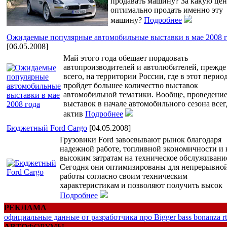
продавать машину? За какую це
оптимально продать именно эту
машину?
Подробнее
Ожидаемые популярные автомобильные выставки в мае 2008 
[06.05.2008]
Май этого года обещает порадовать
автопроизводителей и автолюбителей, прежде
всего, на территории России, где в этот перио
пройдет большее количество выставок
автомобильной тематики. Вообще, проведени
выставок в начале автомобильного сезона всег
актив
Подробнее
Бюджетный Ford Cargo
[04.05.2008]
Грузовики Ford завоевывают рынок благодаря
надежной работе, топливной экономичности и 
высоким затратам на техническое обслуживани
Сегодня они оптимизированы для непрерывно
работы согласно своим техническим
характеристикам и позволяют получить высок
Подробнее
РЕКЛАМА
официальные данные от разработчика про Bigger bass bonanza r
АВТО
ФОРУМЫ