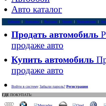
Авто каталог
События
|
Экономика
|
Выставки
|
Тюнинг
|
Происшествия
|
Авт
Продать автомобиль
Р
продаже авто
Купить автомобиль
Пр
продаже авто
Войти в систему
Забыли пароль?
Регистрация
ГДЕ
ПОКУПАТЬ: