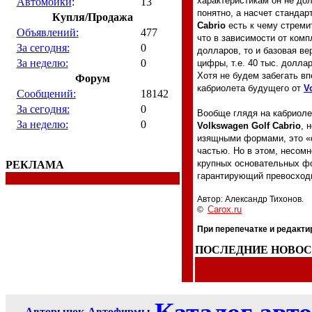
характеристикам он не до
Автомойки
:
13
понятно, а насчет стандар
Купля/Продажа
Cabrio
есть к чему стреми
Объявлений:
477
что в зависимости от ком
За сегодня:
0
долларов, то и базовая в
За неделю:
0
цифры, т.е. 40 тыс. доллар
Хотя не будем забегать в
Форум
кабриолета будущего от
V
Сообщений:
18142
За сегодня:
0
Вообще глядя на кабриоле
За неделю:
0
Volkswagen Golf Cabrio
, 
изящными формами, это «с
частью. Но в этом, несом
крупных основательных фо
РЕКЛАМА
гарантирующий превосходн
Автор: Александр Тихонов.
Carox.ru
©
При перепечатке и редакт
ПОСЛЕДНИЕ НОВО
Авторынок
Автофирмы