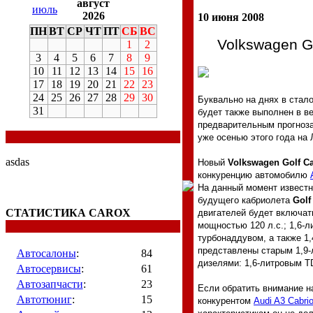
август
июль
2026
10 июня 2008
ПН
ВТ
СР
ЧТ
ПТ
СБ
ВС
Volkswagen G
1
2
3
4
5
6
7
8
9
10
11
12
13
14
15
16
17
18
19
20
21
22
23
24
25
26
27
28
29
30
Буквально на днях в стал
31
будет также выполнен в в
предварительным прогноза
уже осенью этого года на
asdas
Новый
Volkswagen Golf Ca
конкуренцию автомобилю
На данный момент известн
будущего кабриолета
Golf
СТАТИСТИКА CAROX
двигателей будет включа
мощностью
120 л
.с.; 1,6
турбонаддувом, а также 1
представлены старым 1,9
Автосалоны
:
84
дизелями: 1,6-литровым 
Автосервисы
:
61
Автозапчасти
:
23
Если обратить внимание н
Автотюниг
:
15
конкурентом
Audi A3 Cabrio