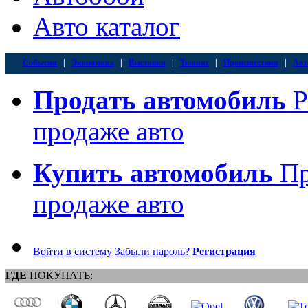
Авто каталог
События
|
Экономика
|
Выставки
|
Тюнинг
|
Происшествия
|
Авт
Продать автомобиль
Р
продаже авто
Купить автомобиль
Пр
продаже авто
Войти в систему
Забыли пароль?
Регистрация
ГДЕ
ПОКУПАТЬ: