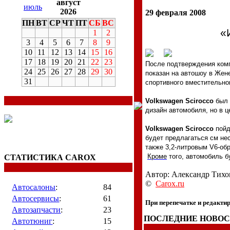
август
июль
2026
29 февраля 2008
ПН
ВТ
СР
ЧТ
ПТ
СБ
ВС
«
1
2
3
4
5
6
7
8
9
10
11
12
13
14
15
16
17
18
19
20
21
22
23
После подтверждения ком
24
25
26
27
28
29
30
показан на автошоу в Жен
31
спортивного вместительног
Volkswagen Scirocco
был 
дизайн автомобиля, но в 
Volkswagen
Scirocco
пойд
будет предлагаться см не
также 3,2-литровым
V
6-об
Кроме
того, автомобиль б
СТАТИСТИКА CAROX
Автор: Александр Тихо
©
Carox.ru
Автосалоны
:
84
Автосервисы
:
61
При перепечатке и редакт
Автозапчасти
:
23
ПОСЛЕДНИЕ НОВО
Автотюниг
:
15