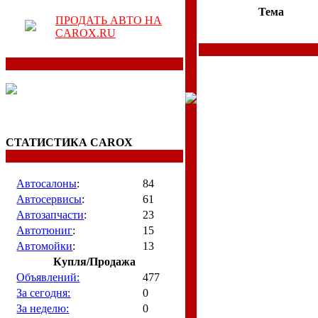
Тема
ПРОДАТЬ АВТО НА
CAROX.RU
СТАТИСТИКА CAROX
Автосалоны
:
84
Автосервисы
:
61
Автозапчасти
:
23
Автотюниг
:
15
Автомойки
:
13
Купля/Продажа
Объявлений:
477
За сегодня:
0
За неделю:
0