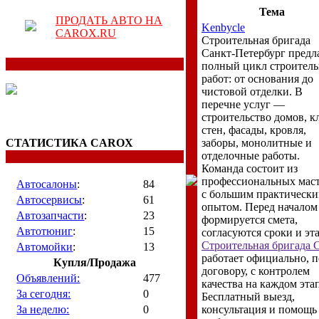
Тема
ПРОДАТЬ АВТО НА
Kenbycle
CAROX.RU
Строительная бригада
Санкт-Петербург предл
полный цикл строител
работ: от основания до
чистовой отделки. В
перечне услуг —
строительство домов, к
стен, фасады, кровля,
СТАТИСТИКА CAROX
заборы, монолитные и
отделочные работы.
Команда состоит из
профессиональных мас
Автосалоны
:
84
с большим практическ
Автосервисы
:
61
опытом. Перед началом
Автозапчасти
:
23
формируется смета,
Автотюниг
:
15
согласуются сроки и эт
Строительная бригада 
Автомойки
:
13
работает официально, п
Купля/Продажа
договору, с контролем
Объявлений:
477
качества на каждом этап
За сегодня:
0
Бесплатный выезд,
За неделю:
0
консультация и помощь