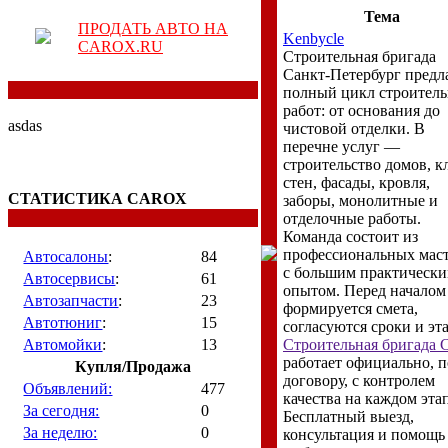
Тема
ПРОДАТЬ АВТО НА
Kenbycle
CAROX.RU
Строительная бригада
Санкт-Петербург предл
полный цикл строител
работ: от основания до
asdas
чистовой отделки. В
перечне услуг —
строительство домов, к
стен, фасады, кровля,
СТАТИСТИКА CAROX
заборы, монолитные и
отделочные работы.
Команда состоит из
профессиональных мас
Автосалоны
:
84
с большим практическ
Автосервисы
:
61
опытом. Перед началом
Автозапчасти
:
23
формируется смета,
Автотюниг
:
15
согласуются сроки и эт
Автомойки
:
13
Строительная бригада 
работает официально, п
Купля/Продажа
договору, с контролем
Объявлений:
477
качества на каждом этап
За сегодня:
0
Бесплатный выезд,
За неделю:
0
консультация и помощь