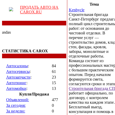
Тема
ПРОДАТЬ АВТО НА
Kenbycle
CAROX.RU
Строительная бригада
Санкт-Петербург предлаг
полный цикл строительн
работ: от основания до
asdas
чистовой отделки. В
перечне услуг —
строительство домов, кла
стен, фасады, кровля,
СТАТИСТИКА CAROX
заборы, монолитные и
отделочные работы.
Команда состоит из
профессиональных масте
Автосалоны
:
84
с большим практическим
Автосервисы
:
61
опытом. Перед началом
Автозапчасти
:
23
формируется смета,
Автотюниг
:
15
согласуются сроки и этап
Автомойки
:
13
Строительная бригада С
работает официально, по
Купля/Продажа
договору, с контролем
Объявлений:
477
качества на каждом этапе.
За сегодня:
0
Бесплатный выезд,
За неделю:
0
консультация и помощь в