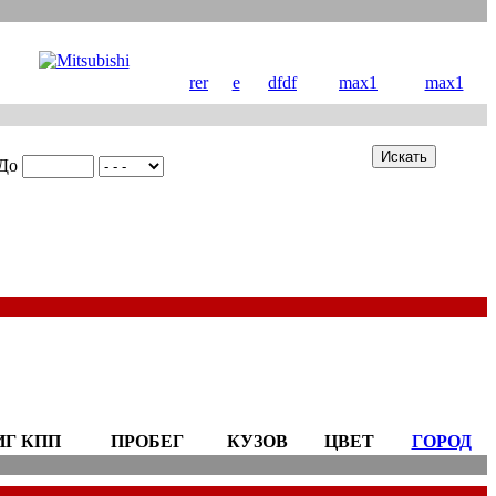
rer
e
dfdf
max1
max1
До
ИГ КПП
ПРОБЕГ
КУЗОВ
ЦВЕТ
ГОРОД