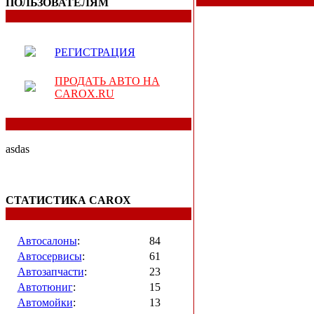
ПОЛЬЗОВАТЕЛЯМ
РЕГИСТРАЦИЯ
ПРОДАТЬ АВТО НА
CAROX.RU
asdas
СТАТИСТИКА CAROX
Автосалоны
:
84
Автосервисы
:
61
Автозапчасти
:
23
Автотюниг
:
15
Автомойки
:
13