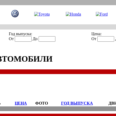
Год выпуска:
Цена:
От
До
От
ВТОМОБИЛИ
Ь
ЦЕНА
ФОТО
ГОД ВЫПУСКА
ДВ