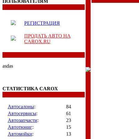
ПОЛЬЗОВАТЕЛЯМ
РЕГИСТРАЦИЯ
ПРОДАТЬ АВТО НА
CAROX.RU
asdas
СТАТИСТИКА CAROX
Автосалоны
:
84
Автосервисы
:
61
Автозапчасти
:
23
Автотюниг
:
15
Автомойки
:
13