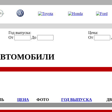
Год выпуска:
Цена:
От
До
От
АВТОМОБИЛИ
ЛЬ
ЦЕНА
ФОТО
ГОД ВЫПУСКА
ДВ