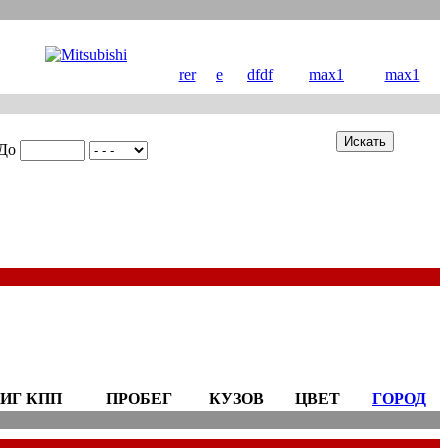
rer
e
dfdf
max1
max1
До
ИГ КПП
ПРОБЕГ
КУЗОВ
ЦВЕТ
ГОРОД