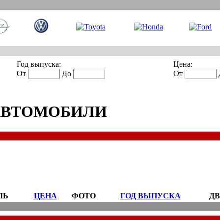
Год выпуска:
Цена:
От
До
От
АВТОМОБИЛИ
ЛЬ
ЦЕНА
ФОТО
ГОД ВЫПУСКА
ДВ