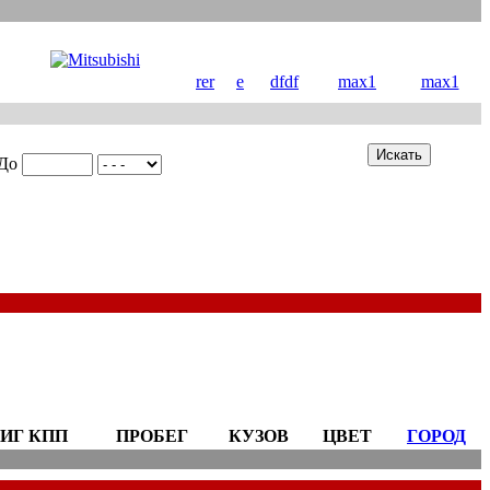
rer
e
dfdf
max1
max1
До
ИГ КПП
ПРОБЕГ
КУЗОВ
ЦВЕТ
ГОРОД