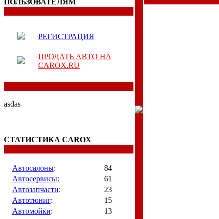
ПОЛЬЗОВАТЕЛЯМ
РЕГИСТРАЦИЯ
ПРОДАТЬ АВТО НА
CAROX.RU
asdas
СТАТИСТИКА CAROX
Автосалоны
:
84
Автосервисы
:
61
Автозапчасти
:
23
Автотюниг
:
15
Автомойки
:
13