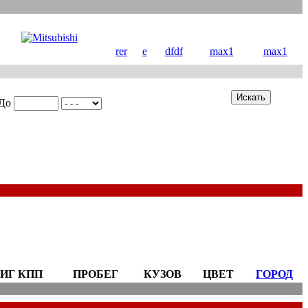
rer
e
dfdf
max1
max1
До
ИГ КПП
ПРОБЕГ
КУЗОВ
ЦВЕТ
ГОРОД