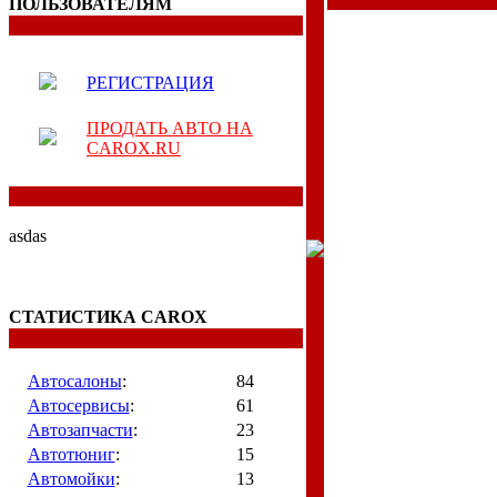
ПОЛЬЗОВАТЕЛЯМ
РЕГИСТРАЦИЯ
ПРОДАТЬ АВТО НА
CAROX.RU
asdas
СТАТИСТИКА CAROX
Автосалоны
:
84
Автосервисы
:
61
Автозапчасти
:
23
Автотюниг
:
15
Автомойки
:
13