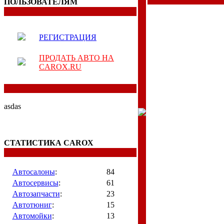
ПОЛЬЗОВАТЕЛЯМ
РЕГИСТРАЦИЯ
ПРОДАТЬ АВТО НА
CAROX.RU
asdas
СТАТИСТИКА CAROX
Автосалоны
:
84
Автосервисы
:
61
Автозапчасти
:
23
Автотюниг
:
15
Автомойки
:
13