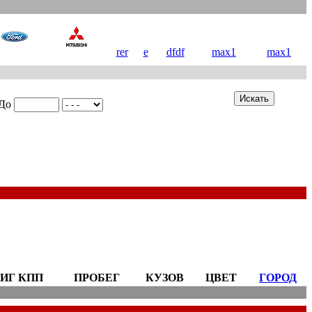
rer
e
dfdf
max1
max1
До
ИГ КПП
ПРОБЕГ
КУЗОВ
ЦВЕТ
ГОРОД