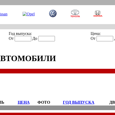
Год выпуска:
Цена:
От
До
От
АВТОМОБИЛИ
ЛЬ
ЦЕНА
ФОТО
ГОД ВЫПУСКА
ДВ