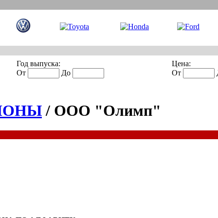
Год выпуска:
Цена:
От
До
От
ЛОНЫ
/ ООО "Олимп"