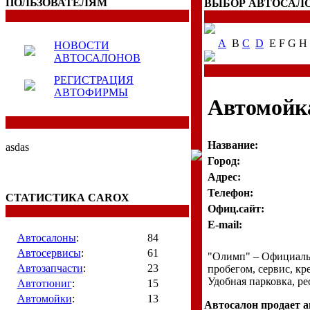
ПОЛЬЗОВАТЕЛЯМ
ВЫБОР АВТОСАЛ
A
B
C
D
E F G H 
НОВОСТИ
АВТОСАЛОНОВ
РЕГИСТРАЦИЯ
АВТОФИРМЫ
Автомойк
Название:
asdas
Город:
Адрес:
Телефон:
СТАТИСТИКА CAROX
Офиц.сайт:
E-mail:
Автосалоны
:
84
Автосервисы
:
61
"Олимп" – Официальн
Автозапчасти
:
23
пробегом, сервис, кре
Удобная парковка, ре
Автотюниг
:
15
Автомойки
:
13
Автосалон продает 