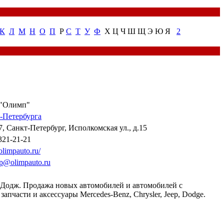
К
Л
М
Н
О
П
Р
С
Т
У
Ф
Х Ц Ч Ш Щ Э Ю Я
2
"Олимп"
-Петербурга
7, Санкт-Петербург, Исполкомская ул., д.15
321-21-21
limpauto.ru/
.p@olimpauto.ru
 Додж. Продажа новых автомобилей и автомобилей с
запчасти и аксессуары Mercedes-Benz, Chrysler, Jeep, Dodge.