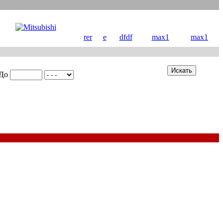
rer
e
dfdf
max1
max1
До