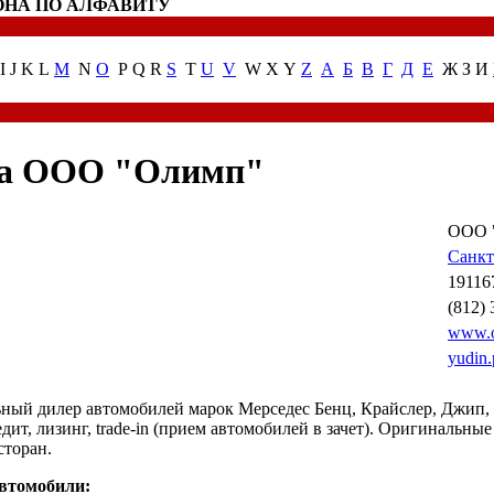
ОНА ПО АЛФАВИТУ
I J K L
M
N
O
P Q R
S
T
U
V
W X Y
Z
А
Б
В
Г
Д
Е
Ж З И
а ООО "Олимп"
ООО 
Санкт
19116
(812) 
www.o
yudin
ый дилер автомобилей марок Мерседес Бенц, Крайслер, Джип,
дит, лизинг, trade-in (прием автомобилей в зачет). Оригинальные 
сторан.
автомобили: