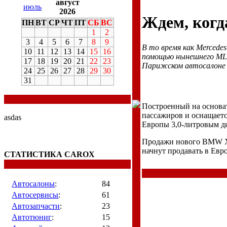
август
июль
2026
Ждем, когд
ПН
ВТ
СР
ЧТ
ПТ
СБ
ВС
1
2
3
4
5
6
7
8
9
В то время как Mercede
10
11
12
13
14
15
16
помощью нынешнего ML-
17
18
19
20
21
22
23
Парижском автосалоне 
24
25
26
27
28
29
30
31
Построенный на основа
пассажиров и оснащается
asdas
Европы 3,0-литровым ди
Продажи нового BMW X5 
начнут продавать в Евро
СТАТИСТИКА CAROX
Автосалоны
:
84
Автосервисы
:
61
Автозапчасти
:
23
Автотюниг
:
15