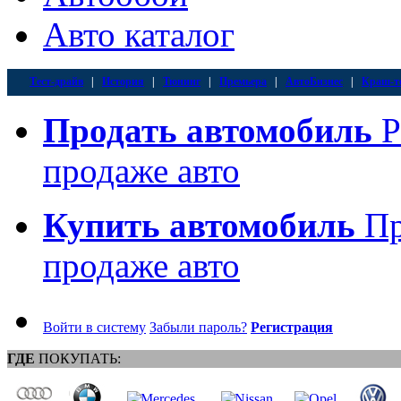
Авто каталог
Тест-драйв
|
История
|
Тюнинг
|
Премьера
|
АвтоБизнес
|
Краш-т
Продать автомобиль
Р
продаже авто
Купить автомобиль
Пр
продаже авто
Войти в систему
Забыли пароль?
Регистрация
ГДЕ
ПОКУПАТЬ: