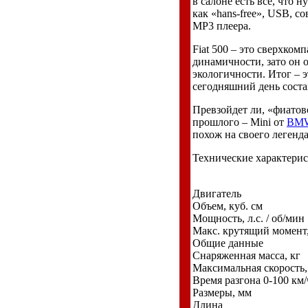
в салоне есть все, что 
как «hans-free», USB, 
MP3 плеера.
Fiat 500 – это сверхком
динамичности, зато он 
экологичности. Итог – 
сегодняшний день состав
Превзойдет ли, «фиато
прошлого – Mini от
BM
похож на своего легенда
Технические характерис
Двигатель
Объем, куб. см
Мощность, л.с. / об/мин
Макс. крутящий момент,
Общие данные
Снаряженная масса, кг
Максимальная скорость,
Время разгона 0-100 км/
Размеры, мм
Длина