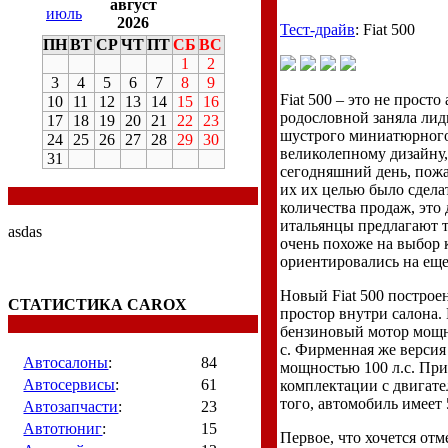
август
июль
2026
Тест-драйв
: Fiat 500
ПН
ВТ
СР
ЧТ
ПТ
СБ
ВС
1
2
3
4
5
6
7
8
9
Fiat 500 – это не прост
10
11
12
13
14
15
16
родословной заняла лид
17
18
19
20
21
22
23
шустрого миниатюрного 
24
25
26
27
28
29
30
великолепному дизайну, 
31
сегодняшний день, пожа
их их целью было сдела
количества продаж, это
итальянцы предлагают т
asdas
очень похоже на выбор 
ориентировались на ещ
Новый Fiat 500 построе
СТАТИСТИКА CAROX
простор внутри салона.
бензиновый мотор мощнос
с. Фирменная же версия
Автосалоны
:
84
мощностью 100 л.с. При
Автосервисы
:
61
комплектации с двигате
того, автомобиль имеет 
Автозапчасти
:
23
Автотюниг
:
15
Первое, что хочется отм