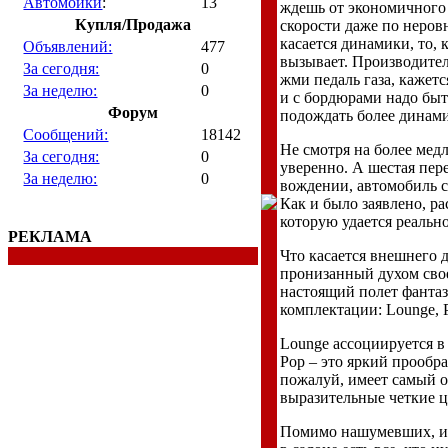
Автомойки
:
13
ждешь от экономичного 
Купля/Продажа
скорости даже по неров
касается динамики, то,
Объявлений:
477
вызывает. Производители
За сегодня:
0
жми педаль газа, кажетс
За неделю:
0
и с бордюрами надо быт
Форум
подождать более динамич
Сообщений:
18142
Не смотря на более медл
За сегодня:
0
уверенно. А шестая пере
За неделю:
0
вождении, автомобиль с
Как и было заявлено, ра
которую удается реально
РЕКЛАМА
Что касается внешнего д
пронизанный духом свое
настоящий полет фанта
комплектации: Lounge, P
Lounge ассоциируется в
Pop – это яркий прообр
пожалуй, имеет самый о
выразительные четкие ц
Помимо нашумевших, и 