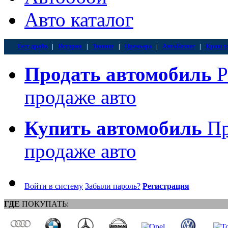
Авто каталог
Тест-драйв
|
История
|
Тюнинг
|
Премьера
|
АвтоБизнес
|
Краш-т
Продать автомобиль
Р
продаже авто
Купить автомобиль
Пр
продаже авто
Войти в систему
Забыли пароль?
Регистрация
ГДЕ
ПОКУПАТЬ: