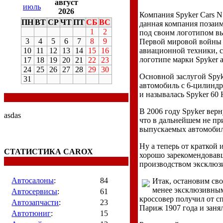
август
июль
2026
Компания Spyker Cars N
ПН
ВТ
СР
ЧТ
ПТ
СБ
ВС
данная компания позаимс
1
2
под своим логотипом вы
3
4
5
6
7
8
9
Первой мировой войны S
10
11
12
13
14
15
16
авиационной техники, с
логотипе марки Spyker 
17
18
19
20
21
22
23
24
25
26
27
28
29
30
Основной заслугой Spy
31
автомобиль с 6-цилиндр
и называлась Spyker 60
В 2006 году Spyker вер
asdas
что в дальнейшем не пр
выпускаемых автомобиле
Ну а теперь от краткой
СТАТИСТИКА CAROX
хорошо зарекомендовавш
производством эксклюз
Автосалоны
:
84
Итак, остановим сво
менее эксклюзивным
Автосервисы
:
61
кроссовер получил от с
Автозапчасти
:
23
Париж 1907 года и занял
Автотюниг
:
15