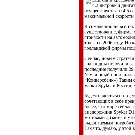
4,2-литровый двигат
осуществляется за 4,5 с
максимальной скорости 
К сожалению не все так
существование, фирмы с
стоимости на автомобил
только в 2006 году. Но 
голландской фирмы пошл
Сейчас, новым стратеги
голландцы получили зае
последние получили 29,
N.V. и оный пополнился
«Конверсбанк») Таким 
марки Spyker в России, 
Будем надеяться на то, 
сочетающих в себе пре
более, что мире сейчас
внедорожник Spyker D12 
мотивами дизайна и уто
выдвигаемым потребител
Так что, думаю, у этой