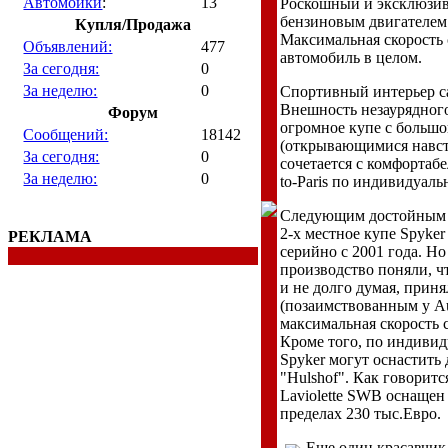
Автомойки
:
13
Роскошный и эксклюзив
бензиновым двигателем 
Купля/Продажа
Максимальная скорость 
Объявлений:
477
автомобиль в целом.
За сегодня:
0
За неделю:
0
Спортивный интерьер са
Внешность незаурядного
Форум
огромное купе с больш
Сообщений:
18142
(открывающимися навст
За сегодня:
0
сочетается с комфортаб
За неделю:
0
to-Paris по индивидуаль
Следующим достойным в
2-х местное купе Spyker
РЕКЛАМА
серийно с 2001 года. Но
производство поняли, ч
и не долго думая, приня
(позаимствованным у Aud
максимальная скорость с
Кроме того, по индивид
Spyker могут оснастить 
"Hulshof". Как говоритс
Laviolette SWB оснащен
пределах 230 тыс.Евро.
Еще один красавчик