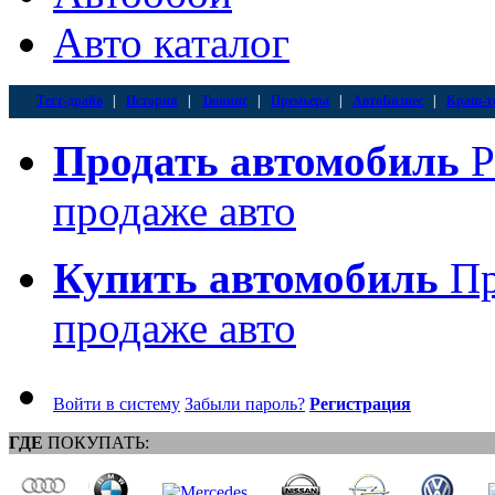
Авто каталог
Тест-драйв
|
История
|
Тюнинг
|
Премьера
|
АвтоБизнес
|
Краш-т
Продать автомобиль
Р
продаже авто
Купить автомобиль
Пр
продаже авто
Войти в систему
Забыли пароль?
Регистрация
ГДЕ
ПОКУПАТЬ: