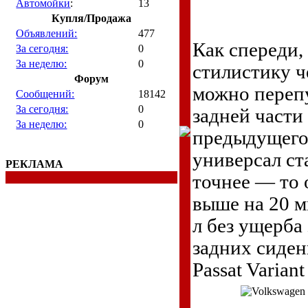
Автомойки
:
13
Купля/Продажа
Объявлений:
477
Как спереди,
За сегодня:
0
За неделю:
0
стилистику ч
Форум
можно перепу
Сообщений:
18142
За сегодня:
0
задней части
За неделю:
0
предыдущего
универсал ст
РЕКЛАМА
точнее — то 
выше на 20 м
л без ущерба
задних сиден
Passat Variant