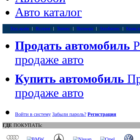
Авто каталог
Тест-драйв
|
История
|
Тюнинг
|
Премьера
|
АвтоБизнес
|
Краш-т
Продать автомобиль
Р
продаже авто
Купить автомобиль
Пр
продаже авто
Войти в систему
Забыли пароль?
Регистрация
ГДЕ
ПОКУПАТЬ: