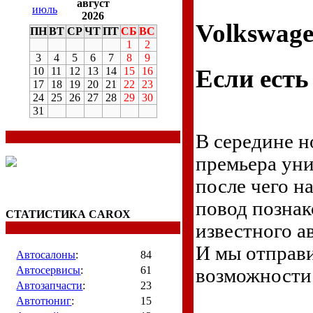
август
июль
2026
Volkswage
ПН
ВТ
СР
ЧТ
ПТ
СБ
ВС
1
2
3
4
5
6
7
8
9
Если есть
10
11
12
13
14
15
16
17
18
19
20
21
22
23
24
25
26
27
28
29
30
31
В середине н
премьера уни
после чего н
повод познак
СТАТИСТИКА CAROX
известного а
И мы отправи
Автосалоны
:
84
Автосервисы
:
61
возможности
Автозапчасти
:
23
Автотюниг
:
15