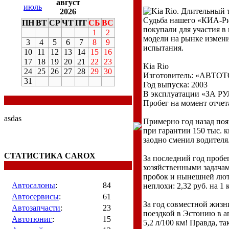
август
июль
2026
Судьба нашего «КИА-Ри
ПН
ВТ
СР
ЧТ
ПТ
СБ
ВС
покупали для участия в
1
2
модели на рынке измени
3
4
5
6
7
8
9
испытания.
10
11
12
13
14
15
16
17
18
19
20
21
22
23
Kia Rio
24
25
26
27
28
29
30
Изготовитель: «АВТО
31
Год выпуска: 2003
В эксплуатации «ЗА РУ
Пробег на момент отчета
asdas
Примерно год назад поя
при гарантии 150 тыс. к
заодно сменил водителя
СТАТИСТИКА CAROX
За последний год пробег
хозяйственными задачам
пробок и нынешней лют
Автосалоны
:
84
неплохи: 2,32 руб. на 1 
Автосервисы
:
61
За год совместной жизн
Автозапчасти
:
23
поездкой в Эстонию в а
Автотюниг
:
15
5,2 л/100 км! Правда, т