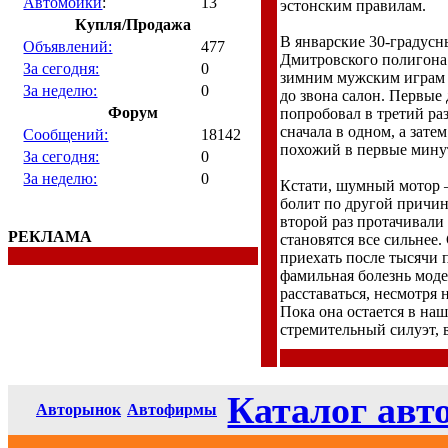
Автомойки
:
13
эстонским правилам.
Купля/Продажа
В январские 30-градусн
Объявлений:
477
Дмитровского полигона.
За сегодня:
0
зимним мужским играм н
За неделю:
0
до звона салон. Первые
Форум
попробовал в третий ра
сначала в одном, а зате
Сообщений:
18142
похожий в первые минут
За сегодня:
0
За неделю:
0
Кстати, шумный мотор –
болит по другой причи
второй раз протачивали
РЕКЛАМА
становятся все сильнее
приехать после тысячи 
фамильная болезнь моде
расставаться, несмотря
Пока она остается в наш
стремительный силуэт, в
Каталог авт
Авторынок
Автофирмы