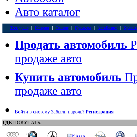
Авто каталог
Тест-драйв
|
История
|
Тюнинг
|
Премьера
|
АвтоБизнес
|
Краш-т
Продать автомобиль
Р
продаже авто
Купить автомобиль
Пр
продаже авто
Войти в систему
Забыли пароль?
Регистрация
ГДЕ
ПОКУПАТЬ: