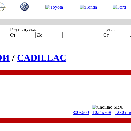
Год выпуска:
Цена:
От
До
От
ОИ
/
CADILLAC
800x600
1024x768
1280 и 