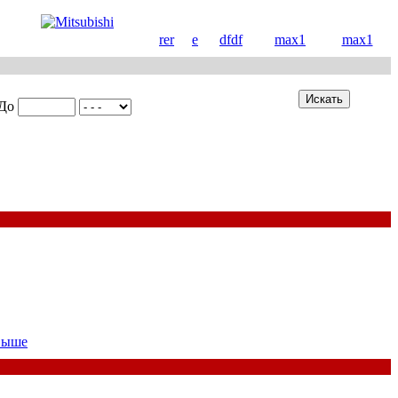
rer
e
dfdf
max1
max1
До
выше