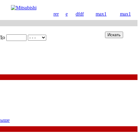
rer
e
dfdf
max1
max1
До
выше