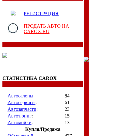
РЕГИСТРАЦИЯ
ПРОДАТЬ АВТО НА
CAROX.RU
СТАТИСТИКА CAROX
Автосалоны
:
84
Автосервисы
:
61
Автозапчасти
:
23
Автотюниг
:
15
Автомойки
:
13
Купля/Продажа
Объявлений:
477