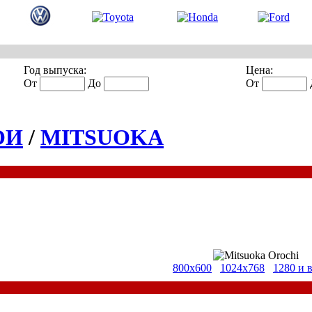
Год выпуска:
Цена:
От
До
От
ОИ
/
MITSUOKA
800x600
1024x768
1280 и 