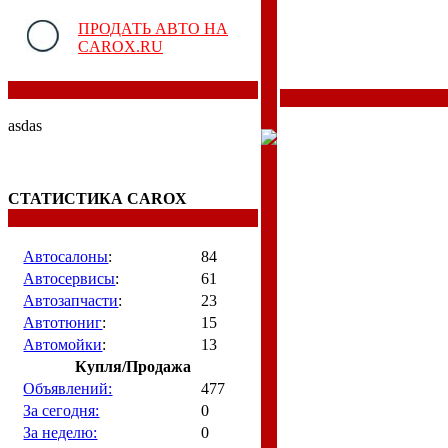
ПРОДАТЬ АВТО НА
CAROX.RU
asdas
СТАТИСТИКА CAROX
Автосалоны
:
84
Автосервисы
:
61
Автозапчасти
:
23
Автотюниг
:
15
Автомойки
:
13
Купля/Продажа
Объявлений:
477
За сегодня:
0
За неделю:
0