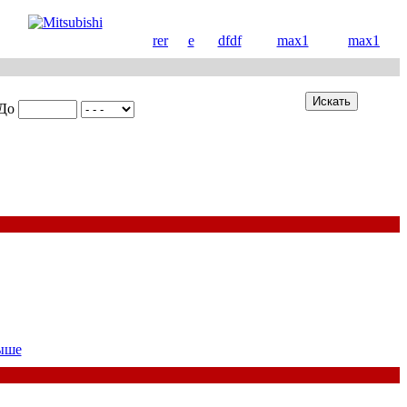
rer
e
dfdf
max1
max1
До
ыше