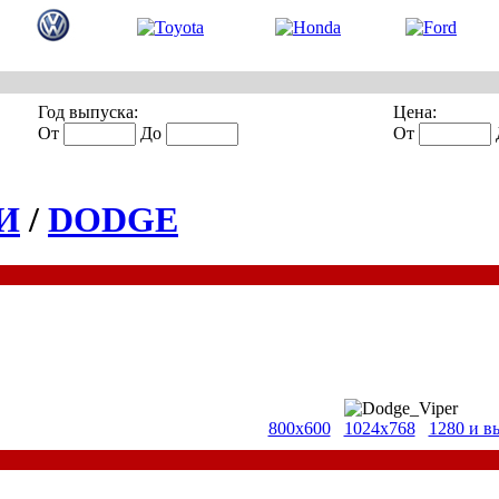
Год выпуска:
Цена:
От
До
От
И
/
DODGE
800x600
1024x768
1280 и в