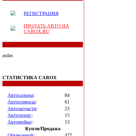
РЕГИСТРАЦИЯ
ПРОДАТЬ АВТО НА
CAROX.RU
asdas
СТАТИСТИКА CAROX
Автосалоны
:
84
Автосервисы
:
61
Автозапчасти
:
23
Автотюниг
:
15
Автомойки
:
13
Купля/Продажа
Объявлений:
477