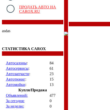
ПРОДАТЬ АВТО НА
CAROX.RU
asdas
СТАТИСТИКА CAROX
Автосалоны
:
84
Автосервисы
:
61
Автозапчасти
:
23
Автотюниг
:
15
Автомойки
:
13
Купля/Продажа
Объявлений:
477
За сегодня:
0
За неделю:
0