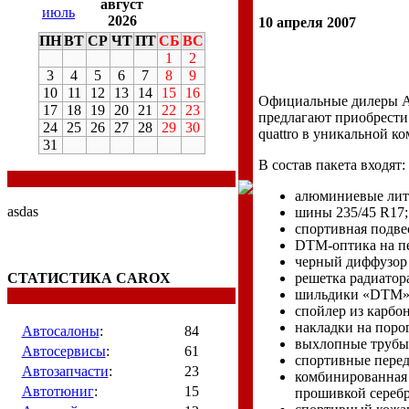
август
июль
2026
10 апреля 2007
ПН
ВТ
СР
ЧТ
ПТ
СБ
ВС
1
2
3
4
5
6
7
8
9
10
11
12
13
14
15
16
Официальные дилеры A
17
18
19
20
21
22
23
предлагают приобрести
24
25
26
27
28
29
30
quattro в уникальной 
31
В состав пакета входят:
алюминиевые литы
asdas
шины 235/45 R17;
спортивная подвес
DTM-оптика на пе
черный диффузор 
СТАТИСТИКА CAROX
решетка радиатор
шильдики «DTM»
спойлер из карбон
накладки на пор
Автосалоны
:
84
выхлопные трубы
Автосервисы
:
61
спортивные перед
Автозапчасти
:
23
комбинированная 
Автотюниг
:
15
прошивкой сереб