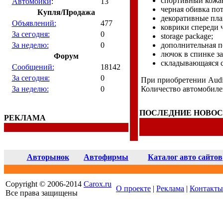
спортивный кожан
Автомойки
:
13
черная обивка пот
Купля/Продажа
декоративные пла
Объявлений:
477
коврики спереди 
За сегодня:
0
storage package;
За неделю:
0
дополнительная п
лючок в спинке з
Форум
складывающаяся с
Сообщений:
18142
За сегодня:
0
При приобретении Audi
За неделю:
0
Количество автомобиле
ПОСЛЕДНИЕ НОВО
РЕКЛАМА
Авторынок
Автофирмы
Каталог авто сайтов
Copyright © 2006-2014
Carox.ru
О проекте
|
Реклама
|
Контакты
Все права защищены