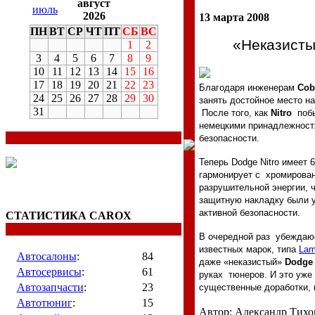
август
июль
2026
13 марта 2008
ПН
ВТ
СР
ЧТ
ПТ
СБ
ВС
«Неказист
1
2
3
4
5
6
7
8
9
10
11
12
13
14
15
16
17
18
19
20
21
22
23
Благодаря инженерам
Cob
24
25
26
27
28
29
30
занять достойное место н
31
После того, как
Nitro
поб
немецкими принадлежностя
безопасности.
Теперь
Dodge
Nitro
имеет 6
гармонирует с
хромирован
разрушительной энергии,
защитную накладку были 
активной безопасности.
СТАТИСТИКА CAROX
В очередной раз
убеждаюс
известных марок, типа
Lam
Автосалоны
:
84
даже «неказистый»
Dodge
Автосервисы
:
61
руках
тюнеров. И это уже
Автозапчасти
:
23
существенные доработки, 
Автотюниг
:
15
Автор: Александр Тихо