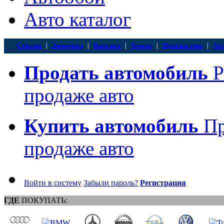
Авто каталог
События
|
Экономика
|
Выставки
|
Тюнинг
|
Происшествия
|
Авт
Продать автомобиль
Р
продаже авто
Купить автомобиль
Пр
продаже авто
Войти в систему
Забыли пароль?
Регистрация
ГДЕ
ПОКУПАТЬ: