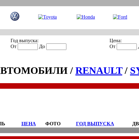
Год выпуска:
Цена:
От
До
От
АВТОМОБИЛИ /
RENAULT
/
S
ЛЬ
ЦЕНА
ФОТО
ГОД ВЫПУСКА
ДВ