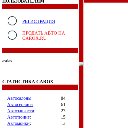
ПОЛЬЗОВАТЕЛЯМ
РЕГИСТРАЦИЯ
ПРОДАТЬ АВТО НА
CAROX.RU
asdas
СТАТИСТИКА CAROX
Автосалоны
:
84
Автосервисы
:
61
Автозапчасти
:
23
Автотюниг
:
15
Автомойки
:
13