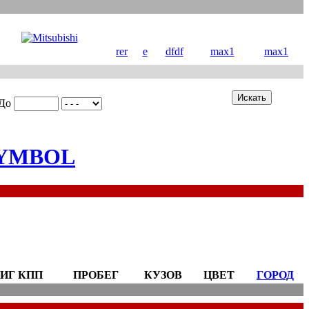
rer
e
dfdf
max1
max1
До
YMBOL
ИГ КПП
ПРОБЕГ
КУЗОВ
ЦВЕТ
ГОРОД