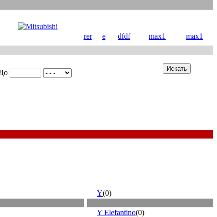
rer
e
dfdf
max1
max1
До
Y
(0)
Y Elefantino
(0)