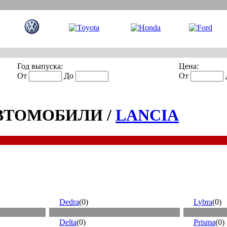
Год выпуска:
Цена:
От
До
От
ВТОМОБИЛИ /
LANCIA
Dedra
(0)
Lybra
(0)
Delta
(0)
Prisma
(0)