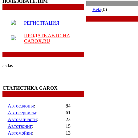
ПОЛЬЗОВАТЕЛЯМ
Beta
(0)
РЕГИСТРАЦИЯ
ПРОДАТЬ АВТО НА
CAROX.RU
asdas
СТАТИСТИКА CAROX
Автосалоны
:
84
Автосервисы
:
61
Автозапчасти
:
23
Автотюниг
:
15
Автомойки
:
13