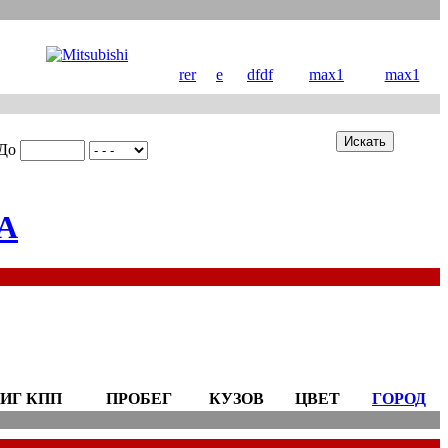
rer
e
dfdf
max1
max1
До
A
ИГ КПП
ПРОБЕГ
КУЗОВ
ЦВЕТ
ГОРОД