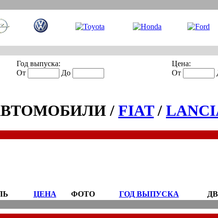
Год выпуска:
Цена:
От
До
От
АВТОМОБИЛИ /
FIAT
/
LANCI
ЛЬ
ЦЕНА
ФОТО
ГОД ВЫПУСКА
ДВ