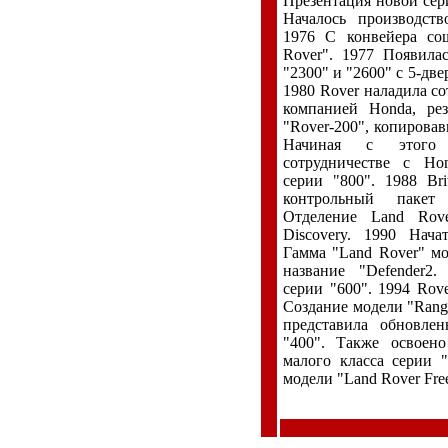
Презентация новой сери
Началось производств
1976 С конвейера со
Rover". 1977 Появила
"2300" и "2600" с 5-дв
1980 Rover наладила со
компанией Honda, рез
"Rover-200", копировав
Начиная с этого
сотрудничестве с Ho
серии "800". 1988 Bri
контрольный пакет
Отделение Land Rove
Discovery. 1990 Нача
Гамма "Land Rover" мо
название "Defender2
серии "600". 1994 Rov
Создание модели "Rang
представила обновлен
"400". Также освоено
малого класса серии "
модели "Land Rover Free