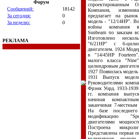
Форум
спроектированным О
Сообщений:
18142
Компания, изменив
За сегодня:
0
предлагает на рынок
модель - "12/14НР". В
За неделю:
0
войны компания вы
Sunbeam по заказам во
Изготовлено нескол
РЕКЛАМА
"6/21НР" с 6-цилин
двигателем. 1924 Моде
в "14/45НР Fourteen
малого класса "Nine
цилиндровым двигателе
1927 Появилась модель 
1931 Выпуск модел
Руководителями компа
Фрэнк Уорд. 1933-1939 
гг. компания выпуск
начиная компактн
заканчивая 7-местным 
На базе последнего
модификацию "Spe
двигателями мощнос
Построена микрол
Представлена первая по
включавшая модел