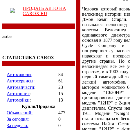
ПРОДАТЬ АВТО НА
Человек, который перв
CAROX.RU
велосипед истории изв
Джон Кемп Старли.
назывался велосипед
колесом. Велосипед
одинакового диамет
asdas
основал в 1877 году в
Cycle Company и о
популярность у населе
нарасхват и прекрас
СТАТИСТИКА CAROX
другие страны. Но 
велосипедам все же у
страстям, и в 1903 году
Автосалоны
:
84
первый самоходный эк
Автосервисы
:
61
легкий автомобиль
Автозапчасти
:
23
мотором мощностью 6 
модели "10/20НР"
Автотюниг
:
15
цилиндровыми двигат
Автомойки
:
13
модель "12НР" с 2-ци
Купля/Продажа
двигателем. Спустя не
Объявлений:
477
1911 Модели "Knight
стали оснащаться бес
За сегодня:
0
системы Найта. Осень
За неделю:
0
модели "12HP" с 4-ци