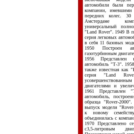
автомобили были пе
компании, имевшими 
передних колес. 30
Амстердаме комп
универсальный полно
"Land Rover". 1949 В 
серия легковых автомо
в себя 11 базовых моде
1950 Построен ав
газотурбинным двигате
1956 Представлен в
автомобиль "Т-3". 1958
также известная как "
серия "Land Rover
усовершенствованн
двигателями и увелич
1961 Представлен "
автомобиль, построе
образца "Rover-2000"
выпуск модели "Rover
к новому семейств
объединилась с компан
1970 Представлено се
с3,5-литровым дв