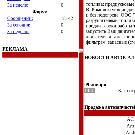
топлива: предпусковые
За неделю:
0
В. Комплектующие для 
Форум
и без подогрева. ООО 
Сообщений:
18142
разрушителями топливн
За сегодня:
0
продлит сроки работы 
запустить Ваш двигате
За неделю:
0
двигателя: для легково
фильтрам, запасные (с
РЕКЛАМА
НОВОСТИ АВТОСА
09 января
14:31
Как сог
Продажа автозапчастей
AC
Aro
Aud