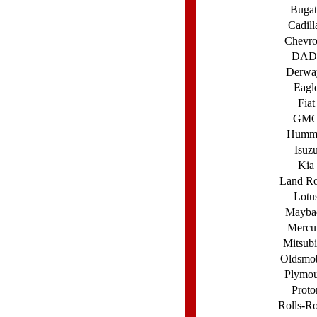
Bugat
Cadill
Chevro
DAD
Derwa
Eagl
Fiat
GM
Humm
Isuz
Kia
Land Ro
Lotu
Mayba
Mercu
Mitsubi
Oldsmob
Plymou
Proto
Rolls-R