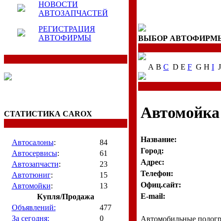
НОВОСТИ
АВТОЗАПЧАСТЕЙ
РЕГИСТРАЦИЯ
АВТОФИРМЫ
ВЫБОР АВТОФИРМЫ
A B
C
D E
F
G H
I
J
Автомойк
СТАТИСТИКА CAROX
Название:
Автосалоны
:
84
Город:
Автосервисы
:
61
Адрес:
Автозапчасти
:
23
Телефон:
Автотюниг
:
15
Офиц.сайт:
Автомойки
:
13
E-mail:
Купля/Продажа
Объявлений:
477
За сегодня:
0
Автомобильные подогре