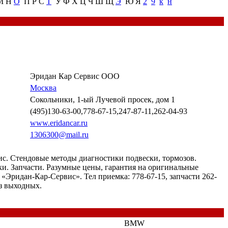
 М Н
О
П Р С
Т
У Ф Х Ц Ч Ш Щ
Э
Ю Я
2
9
к
н
Эридан Кар Сервис ООО
Москва
Сокольники, 1-ый Лучевой просек, дом 1
(495)130-63-00,778-67-15,247-87-11,262-04-93
www.eridancar.ru
1306300@mail.ru
. Стендовые методы диагностики подвески, тормозов.
и. Запчасти. Разумные цены, гарантия на оригинальные
 «Эридан-Кар-Сервис». Тел приемка: 778-67-15, запчасти 262-
ез выходных.
BMW