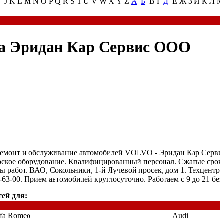
I
J K L M N O P Q R S T U V W X Y Z
А
Б
В Г
Д
Е Ж З И К Л
а Эридан Кар Сервис ООО
емонт и обслуживание автомобилей VOLVO - Эридан Кар Сервис
ское оборудование. Квалифицированный персонал. Сжатые срок
ды работ. ВАО, Сокольники, 1-й Лучевой просек, дом 1. Техцентр
-63-00. Прием автомобилей круглосуточно. Работаем с 9 до 21 б
ей для:
fa Romeo
Audi