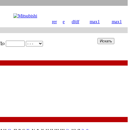
rer
e
dfdf
max1
max1
До