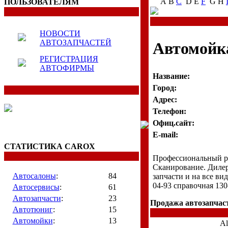
A B
C
D E
F
G H
ПОЛЬЗОВАТЕЛЯМ
НОВОСТИ
АВТОЗАПЧАСТЕЙ
Автомойк
РЕГИСТРАЦИЯ
АВТОФИРМЫ
Название:
Город:
Адрес:
Телефон:
Офиц.сайт:
E-mail:
СТАТИСТИКА CAROX
Профессиональный р
Сканирование. Дилер
Автосалоны
:
84
запчасти и на все ви
04-93 справочная 130
Автосервисы
:
61
Автозапчасти
:
23
Продажа автозапчаст
Автотюниг
:
15
Автомойки
:
13
Al